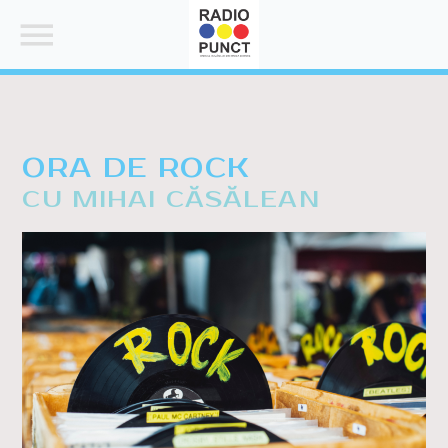
ORA DE ROCK
CU MIHAI CĂSĂLEAN
SEARCH IN THE WEBSITE:
SHARE THIS PAGE ON:
Twitter
Facebook
Pinterest