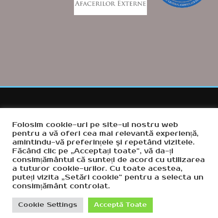
Folosim cookie-uri pe site-ul nostru web
pentru a vă oferi cea mai relevantă experiență,
amintindu-vă preferințele și repetând vizitele.
COPYRIGHT 2021,
RADIO PUNCT
Făcând clic pe „Acceptați toate”, vă da-ți
consimțământul că sunteți de acord cu utilizarea
a tuturor cookie-urilor. Cu toate acestea,
LICENTE
CONTACT
RESPONSABILITATE
puteți vizita „Setări cookie” pentru a selecta un
TERMENI SI CONDITII
consimțământ controlat.
POLITICA DE CONFIDENTIALITATE
POLITICA DE COOKIES
Cookie Settings
Acceptă Toate